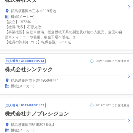
株式会社スター
群馬県藤岡市三本木119番地
機械(メーカー)
【設立】1973年
【社長/代表】石原光政
【事業概要】自動車整備、板金機械工具の製造及び輸出入販売。全国の自
動車ディーラーや整備、板金工場ヘ販売。ま...
【社員の評判/口コミ】転職会議 3.2/5.0点
法人番号：4070001012744
2021/08/04に所在地変更
株式会社シンテック
群馬県藤岡市下栗須950番地7
機械(メーカー)
法人番号：8013401001442
2019/01/24に所在地変更
株式会社ナノプレシジョン
群馬県藤岡市鮎川207番地1
機械(メーカー)