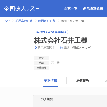
企業一覧
新規設立企業
TOP
群馬県の企業
藤岡市の企業
株式会社石井工機
法人番号：1070001012326
株式会社石井工機
群馬県
藤岡市
建設
機械(メーカー)
--
設立
石井隆
代表
--
事業概要
基本情報
決算情報
法人概要