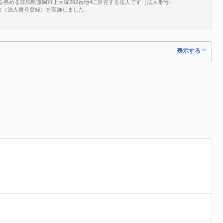
務める群馬県藤岡市上大塚282番地4に所在する法人です（法人番号:
、新規設立（法人番号登録）を実施しました。
表示する