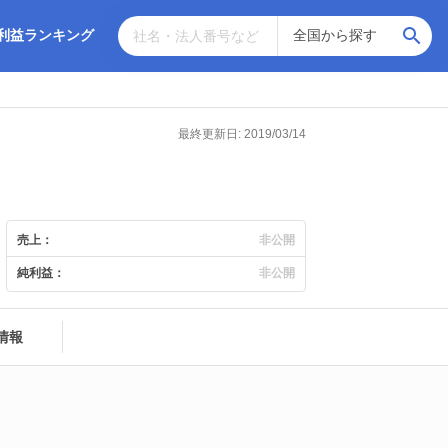
利益ランキング
最終更新日: 2019/03/14
売上：
非公開
純利益：
非公開
情報