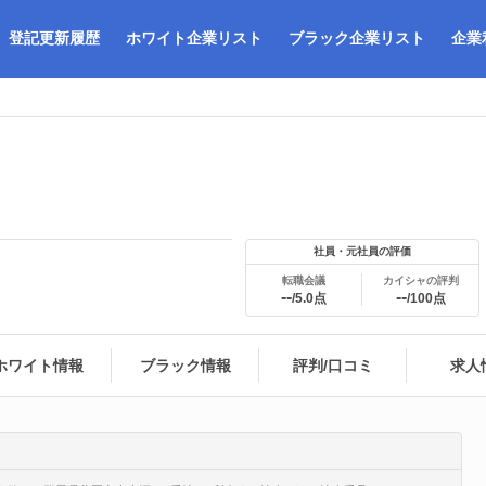
登記更新履歴
ホワイト企業リスト
ブラック企業リスト
企業
社員・元社員の評価
転職会議
カイシャの評判
--
--
/5.0点
/100点
ホワイト情報
ブラック情報
評判/口コミ
求人