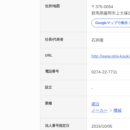
住所/地図
〒375-0054
群馬県
藤岡市
上大塚2
Googleマップで表示
社長/代表者
石井隆
URL
http://www.ishii-kouki
電話番号
0274-22-7711
設立
-
業種
建設
メーカー
機械
法人番号指定日
2015/10/05