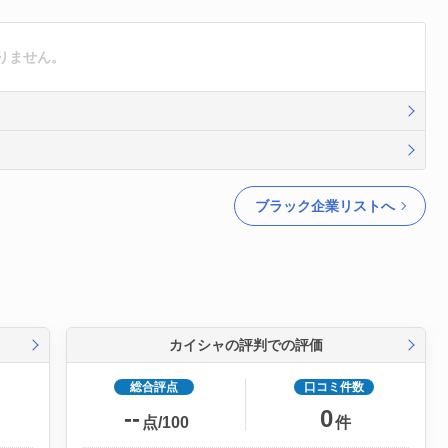
りません。
ブラック企業リストへ
カイシャの評判での評価
総合評点
口コミ件数
--
0
点/100
件