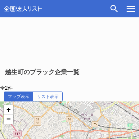
越生町のブラック企業一覧
全2件
マップ表示
リスト表示
+
−