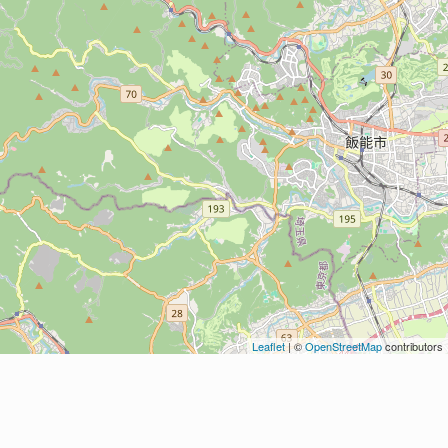
Leaflet
| ©
OpenStreetMap
contributors