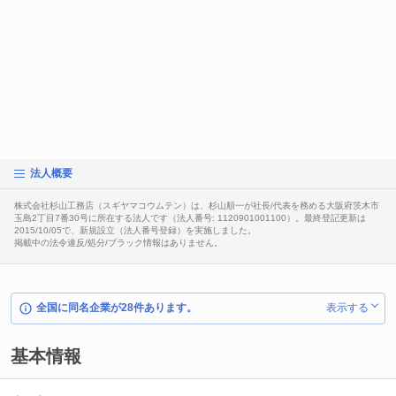
法人概要
株式会社杉山工務店（スギヤマコウムテン）は、杉山順一が社長/代表を務める大阪府茨木市
玉島2丁目7番30号に所在する法人です（法人番号: 1120901001100）。最終登記更新は
2015/10/05で、新規設立（法人番号登録）を実施しました。
掲載中の法令違反/処分/ブラック情報はありません。
全国に同名企業が28件あります。
表示する
基本情報