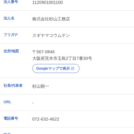
法人番号
1120901001100
法人名
株式会社杉山工務店
フリガナ
スギヤマコウムテン
住所/地図
〒567-0846
大阪府
茨木市
玉島2丁目7番30号
Googleマップで表示
社長/代表者
杉山順一
URL
-
電話番号
072-632-4622