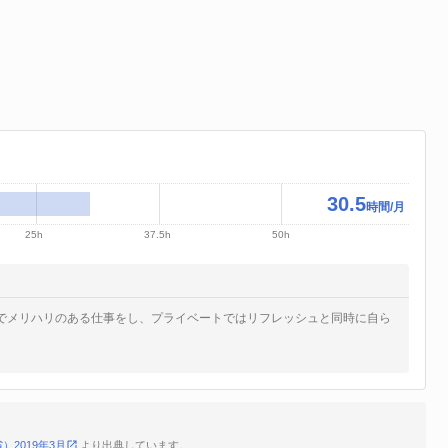
30.5
時間/月
25h
37.5h
50h
でメリハリのある仕事をし、プライベートではリフレッシュと同時に自ら
2019年3月
より出典しています。