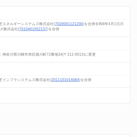
東芝エネルギーシステムズ株式会社(
7020001121200
)を合併令和8年4月1日川
ズ株式会社(
7010401052137
)を合併
新：神奈川県川崎市幸区堀川町72番地34(〒212-0013)に変更
東芝インフラシステムズ株式会社(
2011101014084
)を合併