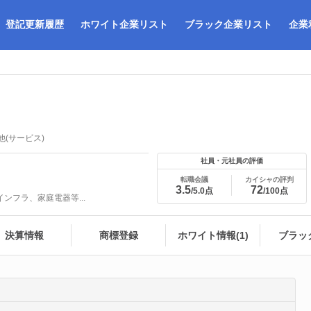
登記更新履歴
ホワイト企業リスト
ブラック企業リスト
企業
他(サービス)
社員・元社員の評価
転職会議
カイシャの評判
3.5
72
/5.0点
/100点
ンフラ、家庭電器等...
決算情報
商標登録
ホワイト情報(1)
ブラッ