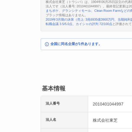
株式会社東芝（トウシバ）は、1904年06月25日設立の代
法人です（法人番号: 2010401044997）。最終登記更新は2
まちポケ、グランシティモール、Clean Room Farmなどの
ブラック情報はありません。
2019年3月期の決算（売上: 3兆6935億3900万円、当期純利益
転職会議 3.5/5.0点、カイシャの評判 72/100点
と評価されて
全国に同名企業が1件あります。
基本情報
法人番号
2010401044997
法人名
株式会社東芝