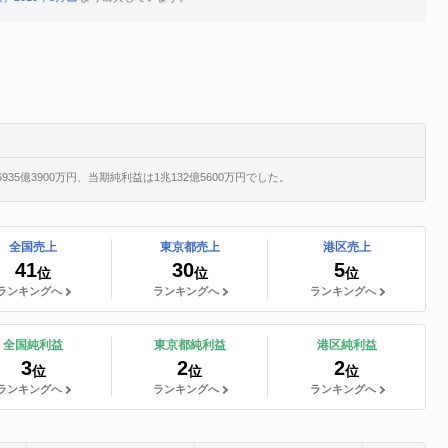
35億3900万円、当期純利益は1兆132億5600万円でした。
全国売上
東京都売上
港区売上
41
30
5
位
位
位
ランキングへ
ランキングへ
ランキングへ
全国純利益
東京都純利益
港区純利益
3
2
2
位
位
位
ランキングへ
ランキングへ
ランキングへ