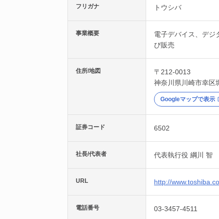
フリガナ
トウシバ
事業概要
電子デバイス、デジ
び販売
住所/地図
〒212-0013
神奈川県
川崎市幸区
Googleマップで表示
証券コード
6502
社長/代表者
代表執行役 綱川 智
URL
http://www.toshiba.co
電話番号
03-3457-4511