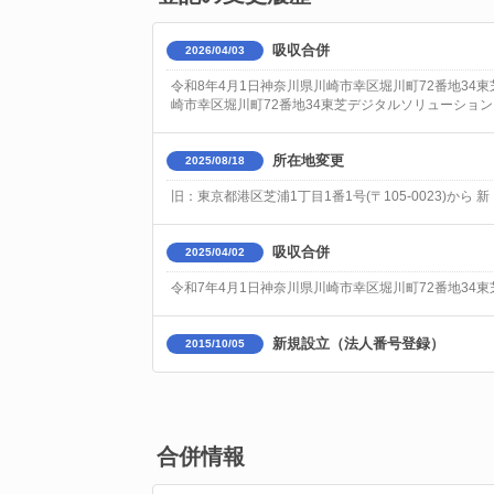
吸収合併
2026/04/03
令和8年4月1日神奈川県川崎市幸区堀川町72番地34
崎市幸区堀川町72番地34東芝デジタルソリューション
所在地変更
2025/08/18
旧：東京都港区芝浦1丁目1番1号(〒105-0023)から 
吸収合併
2025/04/02
令和7年4月1日神奈川県川崎市幸区堀川町72番地34
新規設立（法人番号登録）
2015/10/05
合併情報