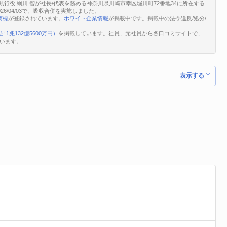
表執行役 綱川 智が社長/代表を務める神奈川県川崎市幸区堀川町72番地34に所在する
026/04/03で、吸収合併を実施しました。
商標
が登録されています。
ホワイト企業情報
が掲載中です。掲載中の法令違反/処分/
: 1兆132億5600万円）
を掲載しています。社員、元社員から各口コミサイトで、
います。
表示する