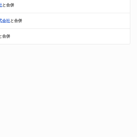
社
と合併
式会社
と合併
と合併