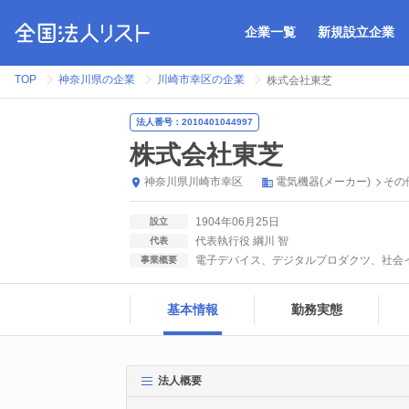
企業一覧
新規設立企業
TOP
神奈川県の企業
川崎市幸区の企業
株式会社東芝
法人番号：2010401044997
株式会社東芝
神奈川県
川崎市幸区
電気機器(メーカー)
その
1904年06月25日
設立
代表執行役 綱川 智
代表
電子デバイス、デジタルプロダクツ、社会イ
事業概要
基本情報
勤務実態
法人概要