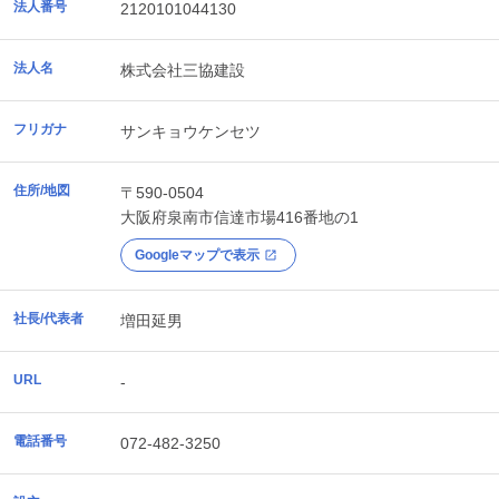
法人番号
2120101044130
法人名
株式会社三協建設
フリガナ
サンキョウケンセツ
住所/地図
〒590-0504
大阪府
泉南市
信達市場416番地の1
Googleマップで表示
社長/代表者
増田延男
URL
-
電話番号
072-482-3250