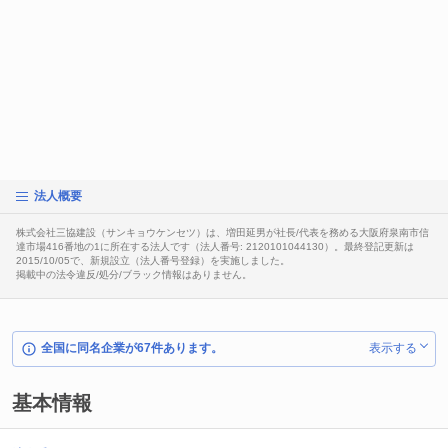
法人概要
株式会社三協建設（サンキョウケンセツ）は、増田延男が社長/代表を務める大阪府泉南市信
達市場416番地の1に所在する法人です（法人番号: 2120101044130）。最終登記更新は
2015/10/05で、新規設立（法人番号登録）を実施しました。
掲載中の法令違反/処分/ブラック情報はありません。
全国に同名企業が67件あります。
表示する
基本情報