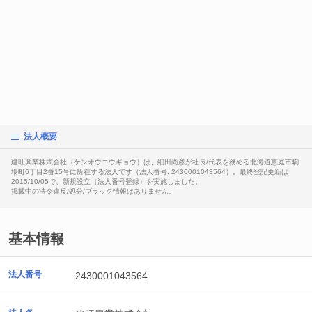
法人概要
建旺興業株式会社（ケンオウコウギョウ）は、細田尚彦が社長/代表を務める北海道恵庭市駒
場町6丁目2番15号に所在する法人です（法人番号: 2430001043564）。最終登記更新は
2015/10/05で、新規設立（法人番号登録）を実施しました。
掲載中の法令違反/処分/ブラック情報はありません。
基本情報
法人番号
2430001043564