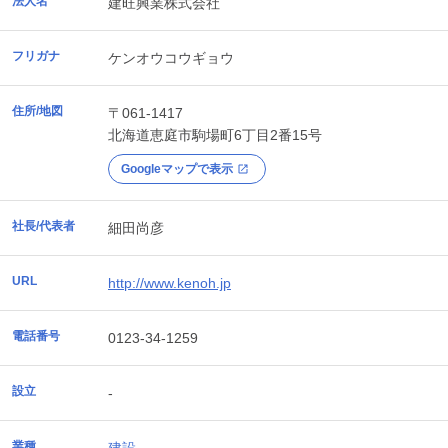
法人名
建旺興業株式会社
フリガナ
ケンオウコウギョウ
住所/地図
〒061-1417
北海道
恵庭市
駒場町6丁目2番15号
Googleマップで表示
社長/代表者
細田尚彦
URL
http://www.kenoh.jp
電話番号
0123-34-1259
設立
-
業種