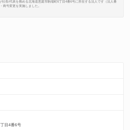
宏が社長/代表を務める北海道恵庭市駒場町6丁目4番6号に所在する法人です（法人番
で、名称・商号変更を実施しました。
丁目4番6号