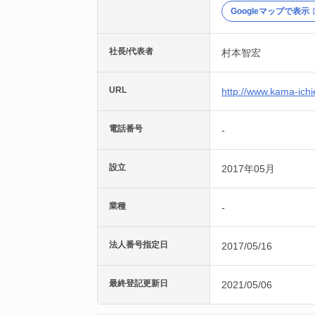
Googleマップで表示
社長/代表者
村本智宏
URL
http://www.kama-ich
電話番号
-
設立
2017年05月
業種
-
法人番号指定日
2017/05/16
最終登記更新日
2021/05/06