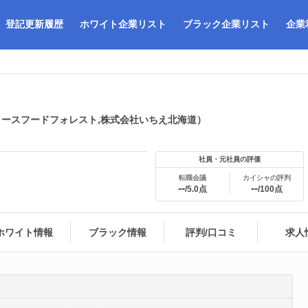
登記更新履歴
ホワイト企業リスト
ブラック企業リスト
企業
ースフードフォレスト,株式会社いちえ北海道）
社員・元社員の評価
転職会議
カイシャの評判
--
--
/5.0点
/100点
ホワイト情報
ブラック情報
評判/口コミ
求人