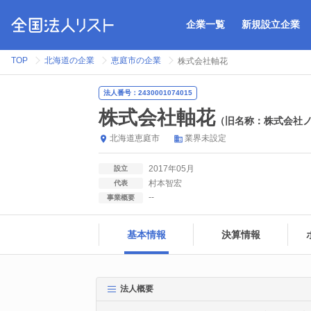
企業一覧
新規設立企業
TOP
北海道の企業
恵庭市の企業
株式会社軸花
法人番号：2430001074015
株式会社軸花
（旧名称：株式会社ノ
北海道
恵庭市
業界未設定
2017年05月
設立
村本智宏
代表
--
事業概要
基本情報
決算情報
法人概要