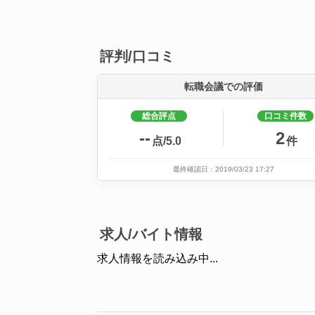
評判/口コミ
転職会議での評価
総合評点
口コミ件数
--
2
点/5.0
件
最終確認日：2019/03/23 17:27
求人/バイト情報
求人情報を読み込み中...