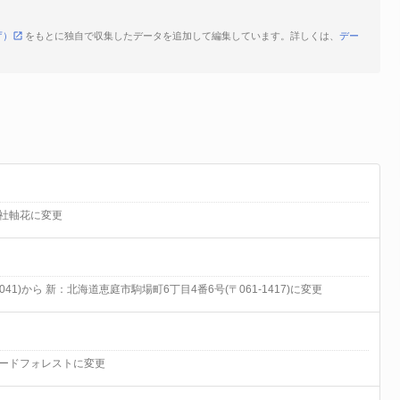
庁）
をもとに独自で収集したデータを追加して編集しています。詳しくは、
デー
社軸花に変更
41)から 新：北海道恵庭市駒場町6丁目4番6号(〒061-1417)に変更
フードフォレストに変更