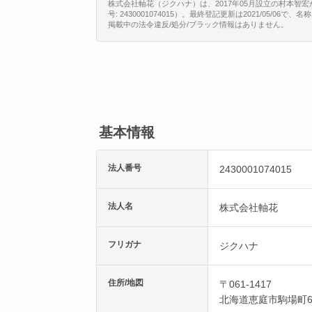
株式会社軸花（ジクハナ）は、2017年05月設立の村本智
号: 2430001074015）。最終登記更新は2021/05/06
掲載中の法令違反/処分/ブラック情報はありません。
基本情報
法人番号
2430001074015
法人名
株式会社軸花
フリガナ
ジクハナ
住所/地図
〒061-1417
北海道
恵庭市
駒場町6