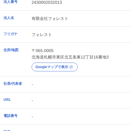
法人番号
2430002032013
法人名
有限会社フォレスト
フリガナ
フォレスト
住所/地図
〒065-0005
北海道
札幌市東区
北五条東12丁目16番地3
Googleマップで表示
社長/代表者
-
URL
-
電話番号
-