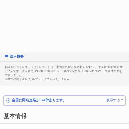
法人概要
有限会社フォレスト（フォレスト）は、北海道札幌市東区北五条東12丁目16番地3に所在す
る法人です（法人番号: 2430002032013）。最終登記更新は2023/01/16で、所在地変更を
実施しました。
掲載中の法令違反/処分/ブラック情報はありません。
全国に同名企業が574件あります。
表示する
基本情報