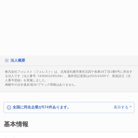
法人概要
株式会社フォレスト（フォレスト）は、北海道札幌市東区北四十条東18丁目1番8号に所在す
る法人です（法人番号: 7430001035169）。最終登記更新は2015/10/05で、新規設立（法
人番号登録）を実施しました。
掲載中の法令違反/処分/ブラック情報はありません。
全国に同名企業が574件あります。
表示する
基本情報