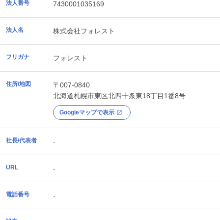
法人番号
7430001035169
法人名
株式会社フォレスト
フリガナ
フォレスト
住所/地図
〒007-0840
北海道
札幌市東区
北四十条東18丁目1番8号
Googleマップで表示
社長/代表者
-
URL
-
電話番号
-