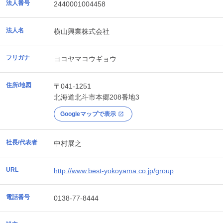
法人番号
2440001004458
法人名
横山興業株式会社
フリガナ
ヨコヤマコウギョウ
住所/地図
〒041-1251
北海道
北斗市
本郷208番地3
Googleマップで表示
社長/代表者
中村展之
URL
http://www.best-yokoyama.co.jp/group
電話番号
0138-77-8444