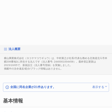
法人概要
横山興業株式会社（ヨコヤマコウギョウ）は、中村展之が社長/代表を務める北海道北斗市本
郷208番地3に所在する法人です（法人番号: 2440001004458）。最終登記更新は
2015/10/05で、新規設立（法人番号登録）を実施しました。
掲載中の法令違反/処分/ブラック情報はありません。
全国に同名企業が21件あります。
表示する
基本情報