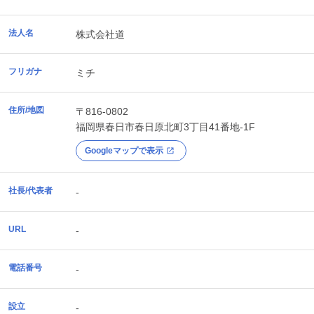
法人名
株式会社道
フリガナ
ミチ
住所/地図
〒816-0802
福岡県
春日市
春日原北町3丁目41番地-1F
Googleマップで表示
社長/代表者
-
URL
-
電話番号
-
設立
-