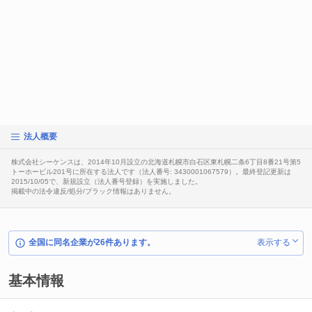
法人概要
株式会社シーケンスは、2014年10月設立の北海道札幌市白石区東札幌二条6丁目8番21号第5
トーホービル201号に所在する法人です（法人番号: 3430001067579）。最終登記更新は
2015/10/05で、新規設立（法人番号登録）を実施しました。
掲載中の法令違反/処分/ブラック情報はありません。
全国に同名企業が26件あります。
表示する
基本情報