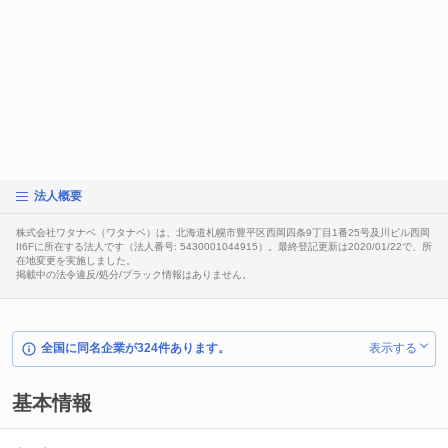
法人概要
株式会社ワタナベ（ワタナベ）は、北海道札幌市豊平区西岡四条9丁目1番25号及川ビル西岡
II6Fに所在する法人です（法人番号: 5430001044915）。最終登記更新は2020/01/22で、所
在地変更を実施しました。
掲載中の法令違反/処分/ブラック情報はありません。
全国に同名企業が324件あります。
表示する
基本情報