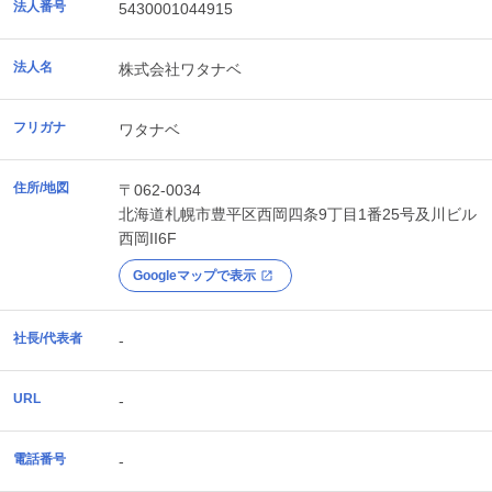
法人番号
5430001044915
法人名
株式会社ワタナベ
フリガナ
ワタナベ
住所/地図
〒062-0034
北海道
札幌市豊平区
西岡四条9丁目1番25号及川ビル
西岡II6F
Googleマップで表示
社長/代表者
-
URL
-
電話番号
-