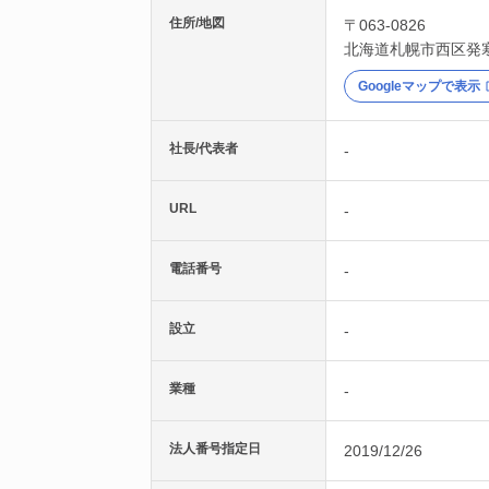
住所/地図
〒063-0826
北海道
札幌市西区
発
Googleマップで表示
社長/代表者
-
URL
-
電話番号
-
設立
-
業種
-
法人番号指定日
2019/12/26