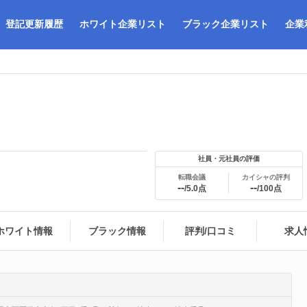
登記更新履歴
ホワイト企業リスト
ブラック企業リスト
企業
社員・元社員の評価
転職会議
カイシャの評判
--
--
/5.0点
/100点
ホワイト情報
ブラック情報
評判/口コミ
求人