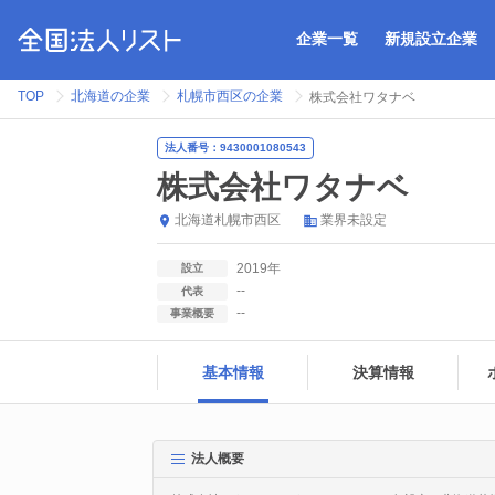
企業一覧
新規設立企業
TOP
北海道の企業
札幌市西区の企業
株式会社ワタナベ
法人番号：9430001080543
株式会社ワタナベ
北海道
札幌市西区
業界未設定
2019年
設立
--
代表
--
事業概要
基本情報
決算情報
法人概要