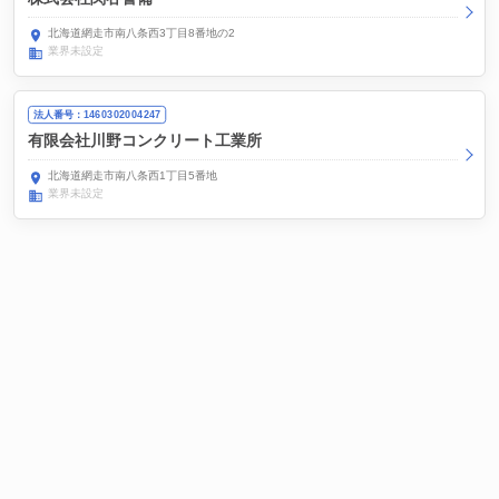
北海道網走市南八条西3丁目8番地の2
業界未設定
法人番号：1460302004247
有限会社川野コンクリート工業所
北海道網走市南八条西1丁目5番地
業界未設定