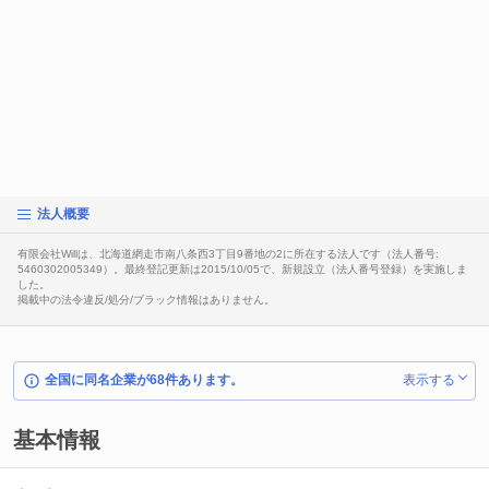
法人概要
有限会社Willは、北海道網走市南八条西3丁目9番地の2に所在する法人です（法人番号:
5460302005349）。最終登記更新は2015/10/05で、新規設立（法人番号登録）を実施しま
した。
掲載中の法令違反/処分/ブラック情報はありません。
全国に同名企業が68件あります。
表示する
基本情報