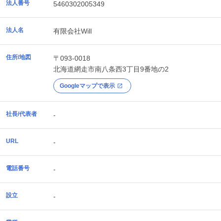
法人番号
5460302005349
法人名
有限会社Will
住所/地図
〒093-0018
北海道
網走市
南八条西3丁目9番地の2
Googleマップで表示
社長/代表者
-
URL
-
電話番号
-
設立
-