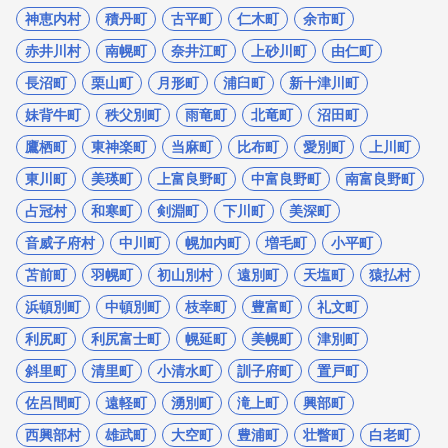
神恵内村
積丹町
古平町
仁木町
余市町
赤井川村
南幌町
奈井江町
上砂川町
由仁町
長沼町
栗山町
月形町
浦臼町
新十津川町
妹背牛町
秩父別町
雨竜町
北竜町
沼田町
鷹栖町
東神楽町
当麻町
比布町
愛別町
上川町
東川町
美瑛町
上富良野町
中富良野町
南富良野町
占冠村
和寒町
剣淵町
下川町
美深町
音威子府村
中川町
幌加内町
増毛町
小平町
苫前町
羽幌町
初山別村
遠別町
天塩町
猿払村
浜頓別町
中頓別町
枝幸町
豊富町
礼文町
利尻町
利尻富士町
幌延町
美幌町
津別町
斜里町
清里町
小清水町
訓子府町
置戸町
佐呂間町
遠軽町
湧別町
滝上町
興部町
西興部村
雄武町
大空町
豊浦町
壮瞥町
白老町