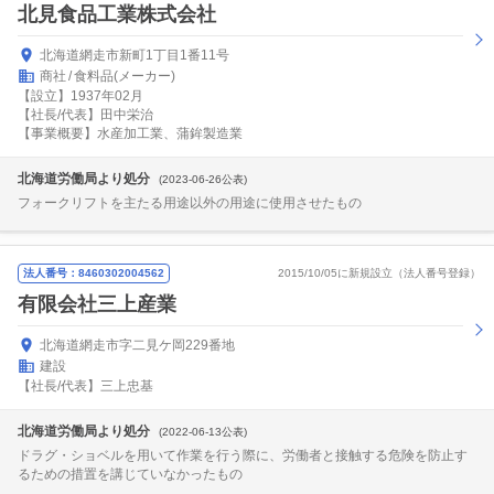
北見食品工業株式会社
北海道網走市新町1丁目1番11号
商社
食料品(メーカー)
【設立】1937年02月
【社長/代表】田中栄治
【事業概要】水産加工業、蒲鉾製造業
北海道労働局より処分
(2023-06-26公表)
フォークリフトを主たる用途以外の用途に使用させたもの
法人番号：8460302004562
2015/10/05に新規設立（法人番号登録）
有限会社三上産業
北海道網走市字二見ケ岡229番地
建設
【社長/代表】三上忠基
北海道労働局より処分
(2022-06-13公表)
ドラグ・ショベルを用いて作業を行う際に、労働者と接触する危険を防止す
るための措置を講じていなかったもの