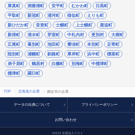
厚真町
洞爺湖町
安平町
むかわ町
日高町
平取町
新冠町
浦河町
様似町
えりも町
新ひだか町
音更町
士幌町
上士幌町
鹿追町
新得町
清水町
芽室町
中札内村
更別村
大樹町
広尾町
幕別町
池田町
豊頃町
本別町
足寄町
陸別町
浦幌町
釧路町
厚岸町
浜中町
標茶町
弟子屈町
鶴居村
白糠町
別海町
中標津町
標津町
羅臼町
TOP
北海道の企業
網走市の企業
データの出典について
プライバシーポリシー
お問い合わせ
©2019 全国法人リスト