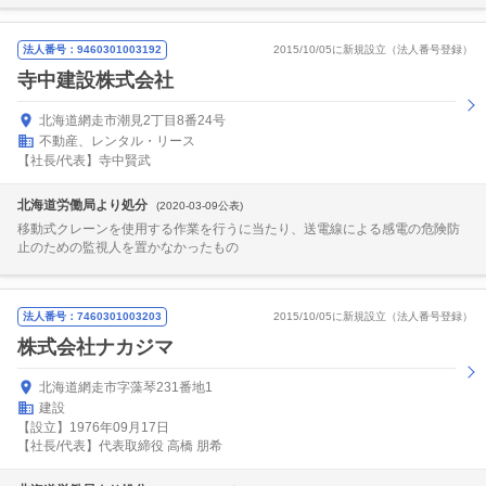
法人番号：9460301003192
2015/10/05に新規設立（法人番号登録）
寺中建設株式会社
北海道網走市潮見2丁目8番24号
不動産、レンタル・リース
【社長/代表】寺中賢武
北海道労働局より処分
(2020-03-09公表)
移動式クレーンを使用する作業を行うに当たり、送電線による感電の危険防
止のための監視人を置かなかったもの
法人番号：7460301003203
2015/10/05に新規設立（法人番号登録）
株式会社ナカジマ
北海道網走市字藻琴231番地1
建設
【設立】1976年09月17日
【社長/代表】代表取締役 高橋 朋希