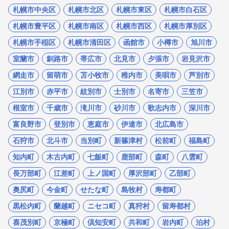
札幌市中央区
札幌市北区
札幌市東区
札幌市白石区
札幌市豊平区
札幌市南区
札幌市西区
札幌市厚別区
札幌市手稲区
札幌市清田区
函館市
小樽市
旭川市
室蘭市
釧路市
帯広市
北見市
夕張市
岩見沢市
網走市
留萌市
苫小牧市
稚内市
美唄市
芦別市
江別市
赤平市
紋別市
士別市
名寄市
三笠市
根室市
千歳市
滝川市
砂川市
歌志内市
深川市
富良野市
登別市
恵庭市
伊達市
北広島市
石狩市
北斗市
当別町
新篠津村
松前町
福島町
知内町
木古内町
七飯町
鹿部町
森町
八雲町
長万部町
江差町
上ノ国町
厚沢部町
乙部町
奥尻町
今金町
せたな町
島牧村
寿都町
黒松内町
蘭越町
ニセコ町
真狩村
留寿都村
喜茂別町
京極町
倶知安町
共和町
岩内町
泊村