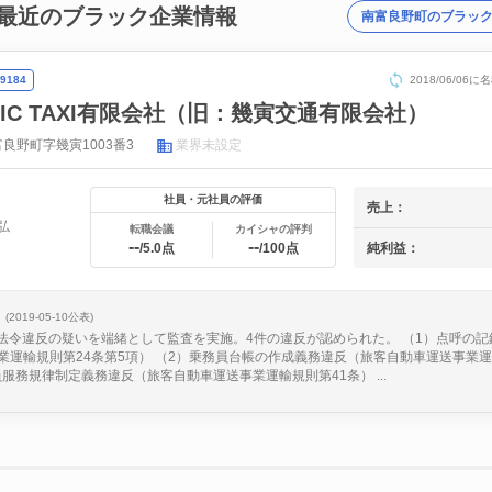
最近のブラック企業情報
南富良野町のブラッ
9184
2018/06/06
FFIC TAXI有限会社（旧：幾寅交通有限会社）
良野町字幾寅1003番3
業界未設定
社員・元社員の評価
売上：
弘
転職会議
カイシャの評判
--
--
純利益：
/5.0点
/100点
(2019-05-10公表)
日、法令違反の疑いを端緒として監査を実施。4件の違反が認められた。 （1）点呼の
業運輸規則第24条第5項） （2）乗務員台帳の作成義務違反（旅客自動車運送事業運
員服務規律制定義務違反（旅客自動車運送事業運輸規則第41条） ...