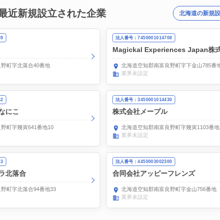
最近新規設立された企業
北海道の新規
39
法人番号：7450001014708
Magickal Experiences Japan
野町字北落合40番地
北海道空知郡南富良野町字下金山785番地
業界未設定
42
法人番号：3450001014430
なにこ
株式会社メープル
野町字幾寅641番地10
北海道空知郡南富良野町字幾寅1103番地
業界未設定
13
法人番号：4450003002300
ラ北落合
合同会社アッピーフレンズ
野町字北落合94番地33
北海道空知郡南富良野町字金山756番地
業界未設定