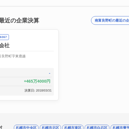
最近の企業決算
南富良野町の最近の
6367
会社
富良野町字東鹿越
-
465万4000円
決算日: 2018/03/31
村
札幌市中央区
札幌市北区
札幌市東区
札幌市白石区
札幌市豊