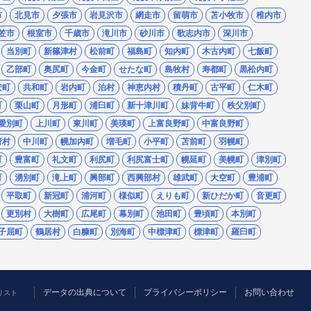
市
北見市
夕張市
岩見沢市
網走市
留萌市
苫小牧市
稚内市
笠市
根室市
千歳市
滝川市
砂川市
歌志内市
深川市
当別町
新篠津村
松前町
福島町
知内町
木古内町
七飯町
乙部町
奥尻町
今金町
せたな町
島牧村
寿都町
黒松内町
安町
共和町
岩内町
泊村
神恵内村
積丹町
古平町
仁木町
町
栗山町
月形町
浦臼町
新十津川町
妹背牛町
秩父別町
愛別町
上川町
東川町
美瑛町
上富良野町
中富良野町
府村
中川町
幌加内町
増毛町
小平町
苫前町
羽幌町
町
豊富町
礼文町
利尻町
利尻富士町
幌延町
美幌町
津別町
町
湧別町
滝上町
興部町
西興部村
雄武町
大空町
豊浦町
平取町
新冠町
浦河町
様似町
えりも町
新ひだか町
音更町
更別村
大樹町
広尾町
幕別町
池田町
豊頃町
本別町
子屈町
鶴居村
白糠町
別海町
中標津町
標津町
羅臼町
データの出典について
プライバシーポリシー
お問い合わせ
人リスト