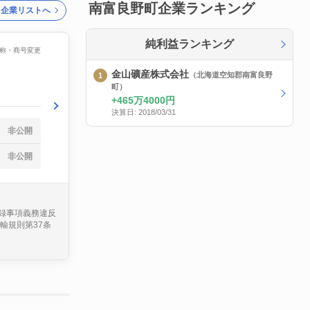
南富良野町企業ランキング
ク企業リストへ
純利益ランキング
に名称・商号変更
金山礦産株式会社
（北海道空知郡南富良野
町）
465万4000円
決算日: 2018/03/31
非公開
非公開
記録事項義務違反
輸規則第37条