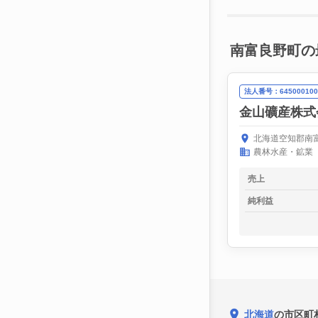
南富良野町の
法人番号：645000100
金山礦産株式
北海道空知郡南
農林水産・鉱業
売上
純利益
北海道
の市区町