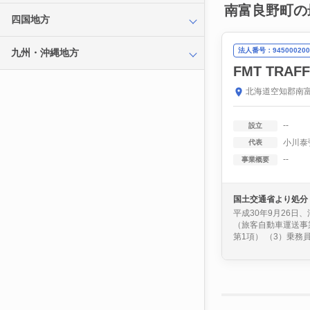
南富良野町の
四国地方
法人番号：945000200
九州・沖縄地方
FMT TRA
北海道空知郡南富
--
設立
小川泰
代表
--
事業概要
国土交通省より処分
平成30年9月26
（旅客自動車運送事
第1項） （3）乗務