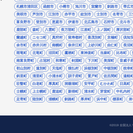
札幌市清田区
函館市
小樽市
旭川市
室蘭市
釧路市
帯広
美唄市
芦別市
江別市
赤平市
紋別市
士別市
名寄市
三
富良野市
登別市
恵庭市
伊達市
北広島市
石狩市
北斗市
鹿部町
森町
八雲町
長万部町
江差町
上ノ国町
厚沢部町
蘭越町
ニセコ町
真狩村
留寿都村
喜茂別町
京極町
倶知
余市町
赤井川村
南幌町
奈井江町
上砂川町
由仁町
長沼
雨竜町
北竜町
沼田町
鷹栖町
東神楽町
当麻町
比布町
南富良野町
占冠村
和寒町
剣淵町
下川町
美深町
音威子
初山別村
遠別町
天塩町
猿払村
浜頓別町
中頓別町
枝幸
斜里町
清里町
小清水町
訓子府町
置戸町
佐呂間町
遠軽
壮瞥町
白老町
厚真町
洞爺湖町
安平町
むかわ町
日高町
士幌町
上士幌町
鹿追町
新得町
清水町
芽室町
中札内村
足寄町
陸別町
浦幌町
釧路町
厚岸町
浜中町
標茶町
弟
©2019 全国法