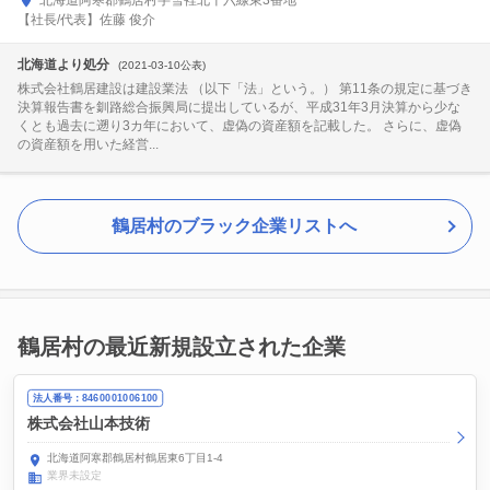
北海道阿寒郡鶴居村字雪裡北十六線東3番地
【社長/代表】佐藤 俊介
北海道より処分
(2021-03-10公表)
株式会社鶴居建設は建設業法 （以下「法」という。） 第11条の規定に基づき
決算報告書を釧路総合振興局に提出しているが、平成31年3月決算から少な
くとも過去に遡り3カ年において、虚偽の資産額を記載した。 さらに、虚偽
の資産額を用いた経営...
鶴居村のブラック企業リストへ
鶴居村の最近新規設立された企業
法人番号：8460001006100
株式会社山本技術
北海道阿寒郡鶴居村鶴居東6丁目1-4
業界未設定