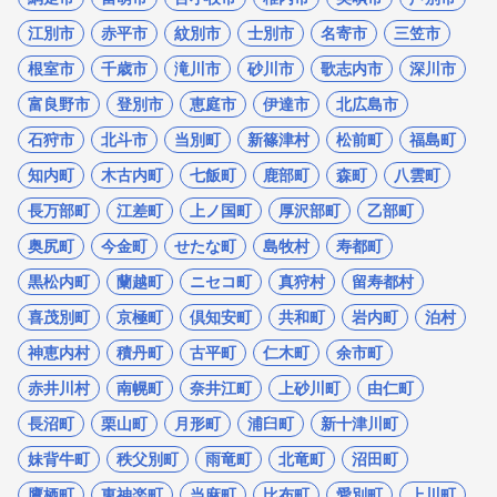
江別市
赤平市
紋別市
士別市
名寄市
三笠市
根室市
千歳市
滝川市
砂川市
歌志内市
深川市
富良野市
登別市
恵庭市
伊達市
北広島市
石狩市
北斗市
当別町
新篠津村
松前町
福島町
知内町
木古内町
七飯町
鹿部町
森町
八雲町
長万部町
江差町
上ノ国町
厚沢部町
乙部町
奥尻町
今金町
せたな町
島牧村
寿都町
黒松内町
蘭越町
ニセコ町
真狩村
留寿都村
喜茂別町
京極町
倶知安町
共和町
岩内町
泊村
神恵内村
積丹町
古平町
仁木町
余市町
赤井川村
南幌町
奈井江町
上砂川町
由仁町
長沼町
栗山町
月形町
浦臼町
新十津川町
妹背牛町
秩父別町
雨竜町
北竜町
沼田町
鷹栖町
東神楽町
当麻町
比布町
愛別町
上川町