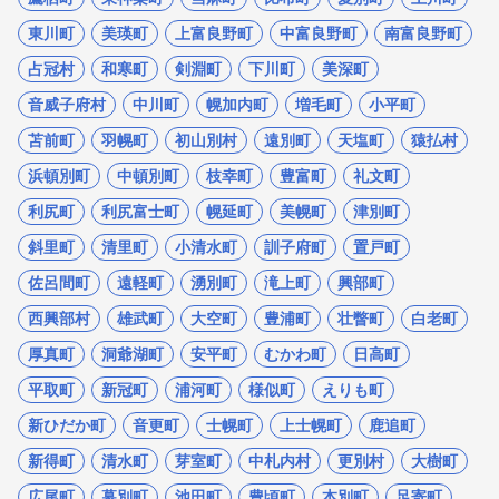
東川町
美瑛町
上富良野町
中富良野町
南富良野町
占冠村
和寒町
剣淵町
下川町
美深町
音威子府村
中川町
幌加内町
増毛町
小平町
苫前町
羽幌町
初山別村
遠別町
天塩町
猿払村
浜頓別町
中頓別町
枝幸町
豊富町
礼文町
利尻町
利尻富士町
幌延町
美幌町
津別町
斜里町
清里町
小清水町
訓子府町
置戸町
佐呂間町
遠軽町
湧別町
滝上町
興部町
西興部村
雄武町
大空町
豊浦町
壮瞥町
白老町
厚真町
洞爺湖町
安平町
むかわ町
日高町
平取町
新冠町
浦河町
様似町
えりも町
新ひだか町
音更町
士幌町
上士幌町
鹿追町
新得町
清水町
芽室町
中札内村
更別村
大樹町
広尾町
幕別町
池田町
豊頃町
本別町
足寄町