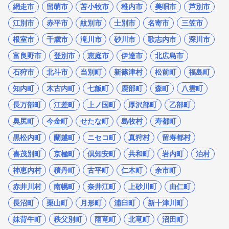
網走市
留萌市
苫小牧市
稚内市
美唄市
芦別市
江別市
赤平市
紋別市
士別市
名寄市
三笠市
根室市
千歳市
滝川市
砂川市
歌志内市
深川市
富良野市
登別市
恵庭市
伊達市
北広島市
石狩市
北斗市
当別町
新篠津村
松前町
福島町
知内町
木古内町
七飯町
鹿部町
森町
八雲町
長万部町
江差町
上ノ国町
厚沢部町
乙部町
奥尻町
今金町
せたな町
島牧村
寿都町
黒松内町
蘭越町
ニセコ町
真狩村
留寿都村
喜茂別町
京極町
倶知安町
共和町
岩内町
泊村
神恵内村
積丹町
古平町
仁木町
余市町
赤井川村
南幌町
奈井江町
上砂川町
由仁町
長沼町
栗山町
月形町
浦臼町
新十津川町
妹背牛町
秩父別町
雨竜町
北竜町
沼田町