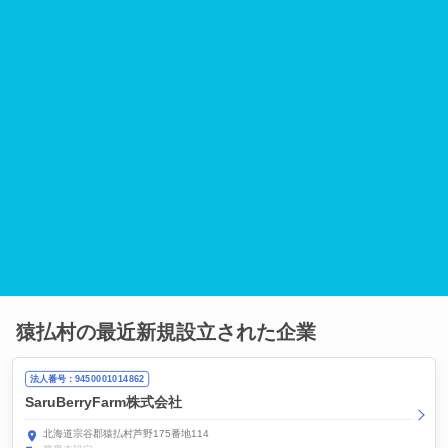
猿払村の最近新規設立された企業
法人番号：9450001014862
SaruBerryFarm株式会社
北海道宗谷郡猿払村芦野175番地114