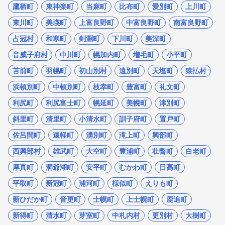
鷹栖町
東神楽町
当麻町
比布町
愛別町
上川町
東川町
美瑛町
上富良野町
中富良野町
南富良野町
占冠村
和寒町
剣淵町
下川町
美深町
音威子府村
中川町
幌加内町
増毛町
小平町
苫前町
羽幌町
初山別村
遠別町
天塩町
猿払村
浜頓別町
中頓別町
枝幸町
豊富町
礼文町
利尻町
利尻富士町
幌延町
美幌町
津別町
斜里町
清里町
小清水町
訓子府町
置戸町
佐呂間町
遠軽町
湧別町
滝上町
興部町
西興部村
雄武町
大空町
豊浦町
壮瞥町
白老町
厚真町
洞爺湖町
安平町
むかわ町
日高町
平取町
新冠町
浦河町
様似町
えりも町
新ひだか町
音更町
士幌町
上士幌町
鹿追町
新得町
清水町
芽室町
中札内村
更別村
大樹町