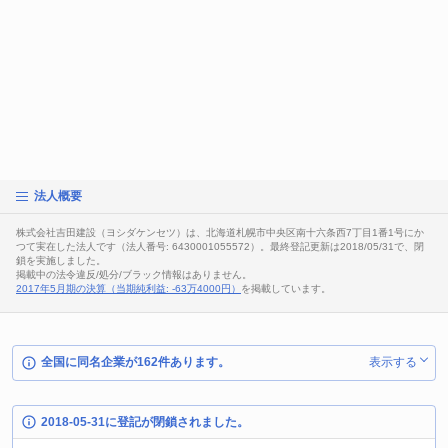
法人概要
株式会社吉田建設（ヨシダケンセツ）は、北海道札幌市中央区南十六条西7丁目1番1号にか
つて実在した法人です（法人番号: 6430001055572）。最終登記更新は2018/05/31で、閉
鎖を実施しました。
掲載中の法令違反/処分/ブラック情報はありません。
2017年5月期の決算（当期純利益: -63万4000円）
を掲載しています。
全国に同名企業が162件あります。
表示する
2018-05-31に登記が閉鎖されました。