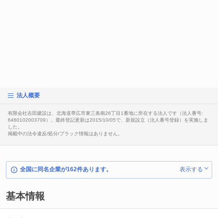
法人概要
有限会社吉田建設は、北海道帯広市東三条南26丁目1番地に所在する法人です（法人番号:
6460102003709）。最終登記更新は2015/10/05で、新規設立（法人番号登録）を実施しま
した。
掲載中の法令違反/処分/ブラック情報はありません。
全国に同名企業が162件あります。
表示する
基本情報