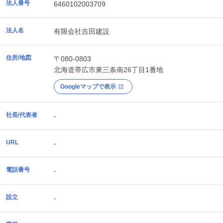
法人番号
6460102003709
法人名
有限会社吉田建設
住所/地図
〒080-0803
北海道
帯広市
東三条南26丁目1番地
Googleマップで表示
社長/代表者
-
URL
-
電話番号
-
設立
-