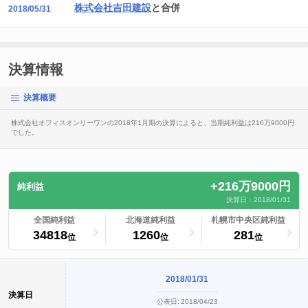
株式会社吉田建設
と合併
2018/05/31
決算情報
決算概要
株式会社オフィスオンリーワンの2018年1月期の決算によると、当期純利益は216万9000円
でした。
+216万9000円
純利益
決算日：2018/01/31
ランキングへ
全国純利益
ランキングへ
北海道純利益
札幌市中央区純利益
ランキングへ
34818
1260
281
位
位
位
2018/01/31
決算日
公表日:
2018/04/23