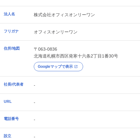
法人名
株式会社オフィスオンリーワン
フリガナ
オフィスオンリーワン
住所/地図
〒063-0836
北海道
札幌市西区
発寒十六条2丁目1番30号
Googleマップで表示
社長/代表者
-
URL
-
電話番号
-
設立
-