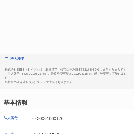
法人概要
株式会社SEI'S（セイズ）は、北海道苫小牧市のぞみ町3丁目16番30号に所在する法人です
（法人番号: 6430001060176）。最終登記更新は2022/06/15で、所在地変更を実施しまし
た。
掲載中の法令違反/処分/ブラック情報はありません。
基本情報
法人番号
6430001060176