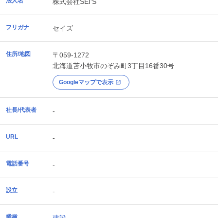
法人名
株式会社SEI'S
フリガナ
セイズ
住所/地図
〒059-1272
北海道
苫小牧市
のぞみ町3丁目16番30号
Googleマップで表示
社長/代表者
-
URL
-
電話番号
-
設立
-
業種