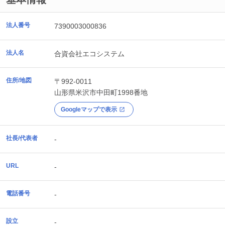
法人番号
7390003000836
法人名
合資会社エコシステム
住所/地図
〒992-0011
山形県
米沢市
中田町1998番地
Googleマップで表示
社長/代表者
-
URL
-
電話番号
-
設立
-