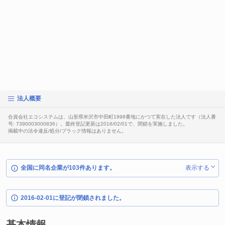
法人概要
合資会社エコシステムは、山形県米沢市中田町1998番地にかつて実在した法人です（法人番
号: 7390003000836）。最終登記更新は2016/02/01で、閉鎖を実施しました。
掲載中の法令違反/処分/ブラック情報はありません。
全国に同名企業が103件あります。
表示する
2016-02-01に登記が閉鎖されました。
基本情報