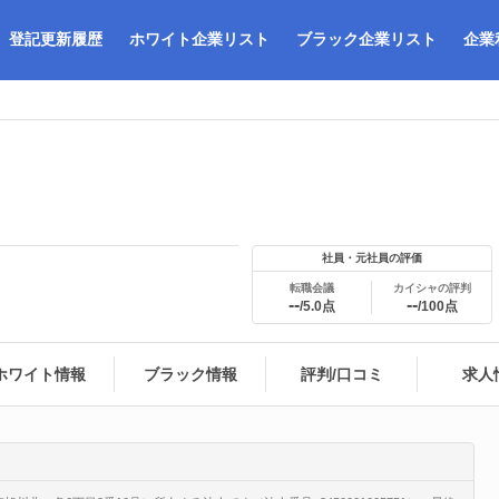
登記更新履歴
ホワイト企業リスト
ブラック企業リスト
企業
社員・元社員の評価
転職会議
カイシャの評判
--
--
/5.0点
/100点
ホワイト情報
ブラック情報
評判/口コミ
求人