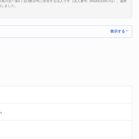
一条6丁目3番10号に所在する法人です（法人番号: 3450001005751）。最終
実施しました。
表示する
ム