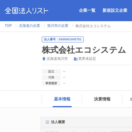
企業一覧
新規設立企業
TOP
北海道の企業
旭川市の企業
株式会社エコシステム
法人番号：3450001005751
株式会社エコシステム
北海道
旭川市
業界未設定
--
設立
--
代表
--
事業概要
基本情報
決算情報
法人概要