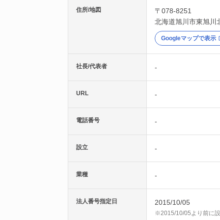
住所/地図
〒078-8251
北海道
旭川市
東旭川
Googleマップで表示
社長/代表者
-
URL
-
電話番号
-
設立
-
業種
-
法人番号指定日
2015/10/05
※2015/10/05より