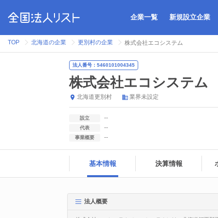
企業一覧
新規設立企業
TOP
北海道の企業
更別村の企業
株式会社エコシステム
法人番号：5460101004345
株式会社エコシステム
北海道
更別村
業界未設定
--
設立
--
代表
--
事業概要
基本情報
決算情報
法人概要