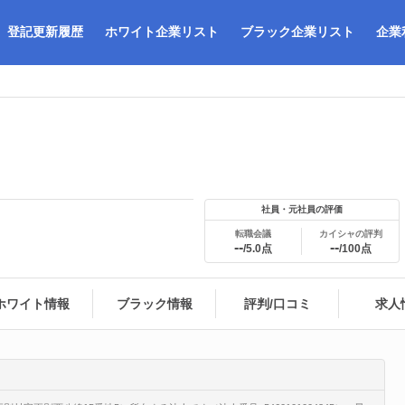
登記更新履歴
ホワイト企業リスト
ブラック企業リスト
企業
社員・元社員の評価
転職会議
カイシャの評判
--
--
/5.0点
/100点
ホワイト情報
ブラック情報
評判/口コミ
求人