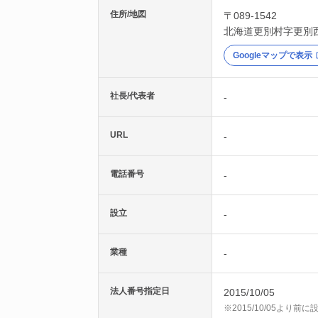
住所/地図
〒089-1542
北海道
更別村
字更別
Googleマップで表示
社長/代表者
-
URL
-
電話番号
-
設立
-
業種
-
法人番号指定日
2015/10/05
※2015/10/05より