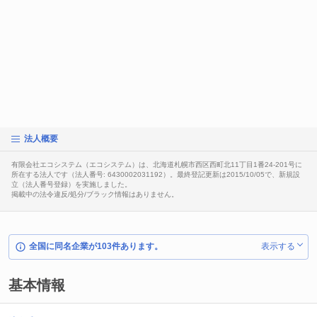
法人概要
有限会社エコシステム（エコシステム）は、北海道札幌市西区西町北11丁目1番24-201号に
所在する法人です（法人番号: 6430002031192）。最終登記更新は2015/10/05で、新規設
立（法人番号登録）を実施しました。
掲載中の法令違反/処分/ブラック情報はありません。
全国に同名企業が103件あります。
表示する
基本情報