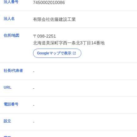
法人番号
7450002010086
法人名
有限会社佐藤建設工業
住所/地図
〒098-2251
北海道
美深町
字西一条北3丁目14番地
Googleマップで表示
社長/代表者
-
URL
-
電話番号
-
設立
-