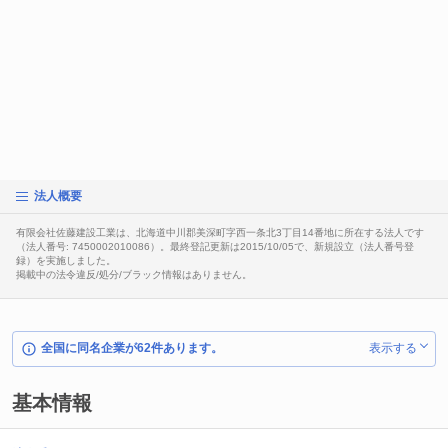
法人概要
有限会社佐藤建設工業は、北海道中川郡美深町字西一条北3丁目14番地に所在する法人です
（法人番号: 7450002010086）。最終登記更新は2015/10/05で、新規設立（法人番号登
録）を実施しました。
掲載中の法令違反/処分/ブラック情報はありません。
全国に同名企業が62件あります。
表示する
基本情報