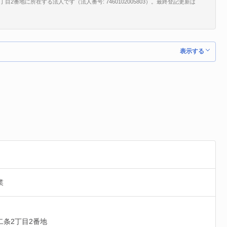
番地に所在する法人です（法人番号: 7460102005803）。最終登記更新は
。
表示する
業
二条2丁目2番地