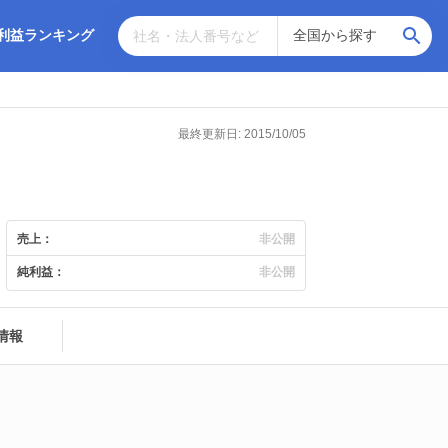
利益ランキング
最終更新日: 2015/10/05
売上：
非公開
純利益：
非公開
情報