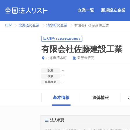
企業一覧
新規設立企業
TOP
北海道の企業
清水町の企業
有限会社佐藤建設工業
法人番号：7460102005803
有限会社佐藤建設工業
北海道
清水町
業界未設定
--
設立
--
代表
--
事業概要
基本情報
決算情報
法人概要