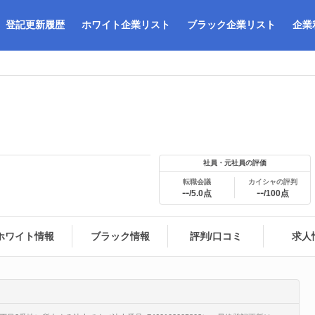
登記更新履歴
ホワイト企業リスト
ブラック企業リスト
企業
社員・元社員の評価
転職会議
カイシャの評判
--
--
/5.0点
/100点
ホワイト情報
ブラック情報
評判/口コミ
求人