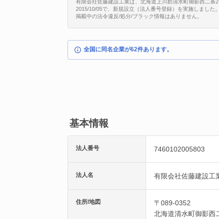
有限会社佐藤建設工業は、北海道上川郡清水町御影西二条2丁目2
2015/10/05で、新規設立（法人番号登録）を実施しました
掲載中の法令違反/処分/ブラック情報はありません。
全国に同名企業が62件あります。
基本情報
法人番号
7460102005803
法人名
有限会社佐藤建設工
住所/地図
〒089-0352
北海道
清水町
御影西