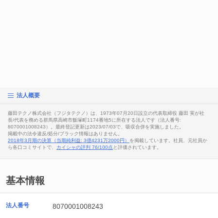
法人概要
藤田テクノ株式会社（フジタテクノ）は、1973年07月20日設立の代表取締役 藤田 実が社
長/代表を務める群馬県高崎市飯塚町1174番地5に所在する法人です（法人番号:
8070001008243）。最終登記更新は2023/07/03で、吸収合併を実施しました。
掲載中の法令違反/処分/ブラック情報はありません。
2018年3月期の決算（当期純利益: 3億4231万2000円）
を掲載しています。社員、元社員か
ら各口コミサイトで、
カイシャの評判 76/100点
と評価されています。
基本情報
法人番号
8070001008243