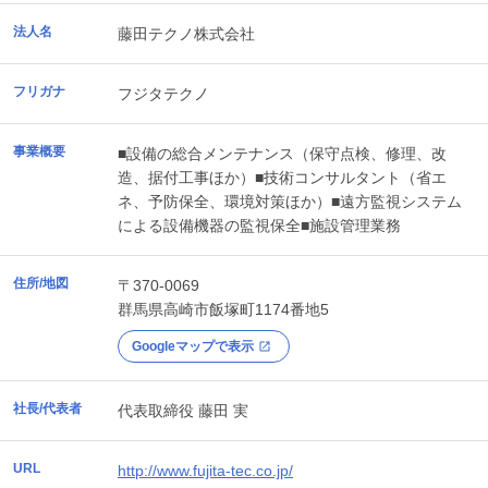
法人名
藤田テクノ株式会社
フリガナ
フジタテクノ
事業概要
■設備の総合メンテナンス（保守点検、修理、改
造、据付工事ほか）■技術コンサルタント（省エ
ネ、予防保全、環境対策ほか）■遠方監視システム
による設備機器の監視保全■施設管理業務
住所/地図
〒370-0069
群馬県
高崎市
飯塚町1174番地5
Googleマップで表示
社長/代表者
代表取締役 藤田 実
URL
http://www.fujita-tec.co.jp/