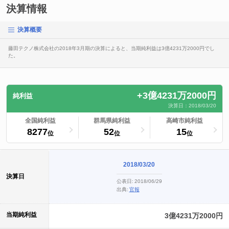
決算情報
決算概要
藤田テクノ株式会社の2018年3月期の決算によると、当期純利益は3億4231万2000円でし
た。
+3億4231万2000円
純利益
決算日：2018/03/20
ランキングへ
全国純利益
ランキングへ
群馬県純利益
ランキングへ
高崎市純利益
8277
52
15
位
位
位
2018/03/20
決算日
公表日:
2018/06/29
出典:
官報
当期純利益
3億4231万2000円