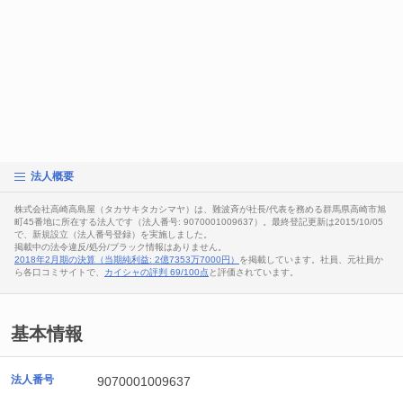
法人概要
株式会社高崎高島屋（タカサキタカシマヤ）は、難波斉が社長/代表を務める群馬県高崎市旭
町45番地に所在する法人です（法人番号: 9070001009637）。最終登記更新は2015/10/05
で、新規設立（法人番号登録）を実施しました。
掲載中の法令違反/処分/ブラック情報はありません。
2018年2月期の決算（当期純利益: 2億7353万7000円）
を掲載しています。社員、元社員か
ら各口コミサイトで、
カイシャの評判 69/100点
と評価されています。
基本情報
法人番号
9070001009637