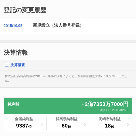
登記の変更履歴
新規設立（法人番号登録）
2015/10/05
決算情報
決算概要
株式会社高崎高島屋の2018年2月期の決算によると、当期純利益は2億7353万7000円でし
た。
+2億7353万7000円
純利益
決算日：2018/02/28
ランキングへ
全国純利益
ランキングへ
群馬県純利益
ランキングへ
高崎市純利益
9387
60
18
位
位
位