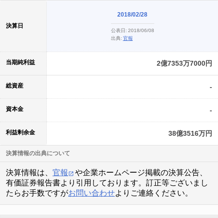
2018/02/28
決算日
公表日:
2018/06/08
出典:
官報
当期純利益
2億7353万7000円
総資産
-
資本金
-
利益剰余金
38億3516万円
決算情報の出典について
決算情報は、
官報
や企業ホームページ掲載の決算公告、
有価証券報告書より引用しております。訂正等ございまし
たらお手数ですが
お問い合わせ
よりご連絡ください。