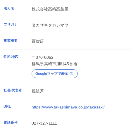
法人名
株式会社高崎高島屋
フリガナ
タカサキタカシマヤ
事業概要
百貨店
住所/地図
〒370-0052
群馬県
高崎市
旭町45番地
Googleマップで表示
社長/代表者
難波斉
URL
https://www.takashimaya.co.jp/takasaki/
電話番号
027-327-1111