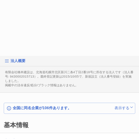
法人概要
有限会社橋本建設は、北海道札幌市北区新川二条4丁目2番18号に所在する法人です（法人番
号: 9430002015713）。最終登記更新は2015/10/05で、新規設立（法人番号登録）を実施
しました。
掲載中の法令違反/処分/ブラック情報はありません。
全国に同名企業が106件あります。
表示する
基本情報