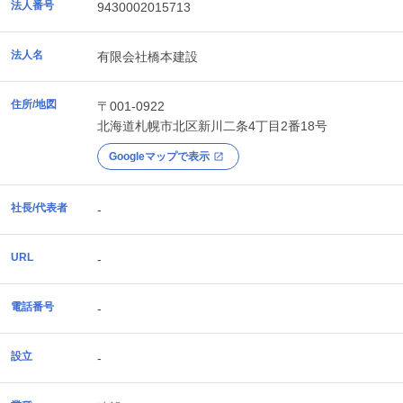
法人番号
9430002015713
法人名
有限会社橋本建設
住所/地図
〒001-0922
北海道
札幌市北区
新川二条4丁目2番18号
Googleマップで表示
社長/代表者
-
URL
-
電話番号
-
設立
-