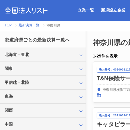
企業一覧
新規設立企業
TOP
最新決算一覧
神奈川県
都道府県ごとの最新決算一覧へ
神奈川県の
北海道・東北
1
-
25
件を表示
関東
法人番号：4020001117
T&N保険サ
甲信越・北陸
神奈川県横浜市西
-
東海
関西
法人番号：2021001011
キャタピラ
中国