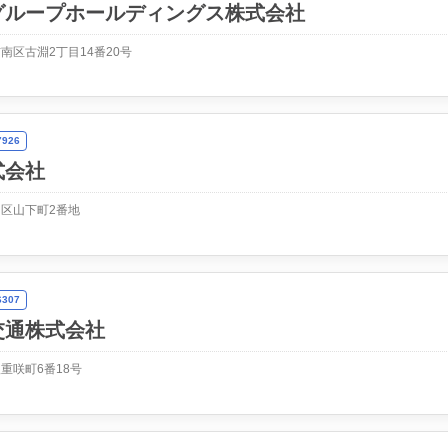
グループホールディングス株式会社
南区古淵2丁目14番20号
926
式会社
区山下町2番地
307
交通株式会社
重咲町6番18号