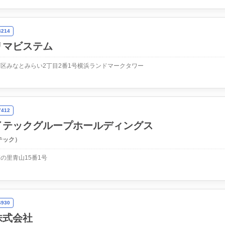
214
リマビステム
区みなとみらい2丁目2番1号横浜ランドマークタワー
412
イテックグループホールディングス
テック）
の里青山15番1号
930
株式会社