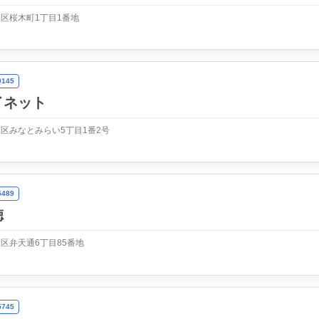
区桜木町1丁目1番地
145
イネット
区みなとみらい5丁目1番2号
489
徳
区弁天通6丁目85番地
745