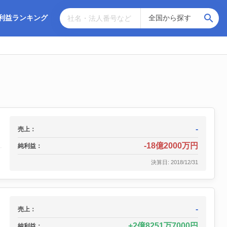
利益ランキング
-
売上：
-18億2000万円
純利益：
決算日: 2018/12/31
-
売上：
2億8251万7000円
純利益：