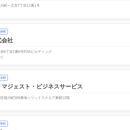
川町一之宮7丁目11番1号
205
式会社
央6丁目1番6号PSAビルディング
)
153
リマジェスト・ビジネスサービス
区堀川町580番地ソリッドスクエア東館12階
521