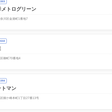
303
孝メトログリーン
奈川区金港町1番地7
644
E
区柳町70番地4
394
ットマン
区鶴ケ峰本町1丁目27番13号