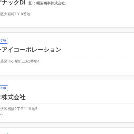
ナックDI
（旧：昭炭商事株式会社）
区大宮町1310番地
079
ーアイコーポレーション
葉区市ケ尾町1162番地4
316
学株式会社
沢区福浦2丁目11番地5
)