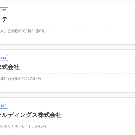
312
リテ
奈川区鶴屋町3丁目33番8号
484
株式会社
北区新横浜3丁目17番6号
607
ールディングス株式会社
区みなとみらい4丁目4番5号