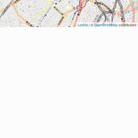
Leaflet
| ©
OpenStreetMap
contributors