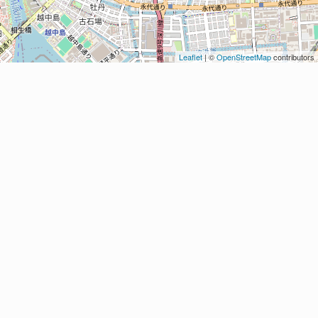
Leaflet
| ©
OpenStreetMap
contributors