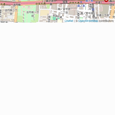
Leaflet
| ©
OpenStreetMap
contributors