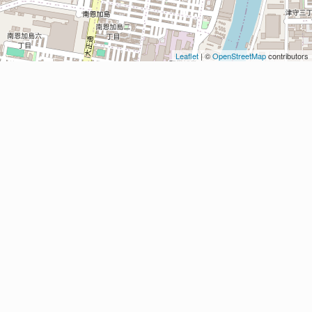
Leaflet
| ©
OpenStreetMap
contributors