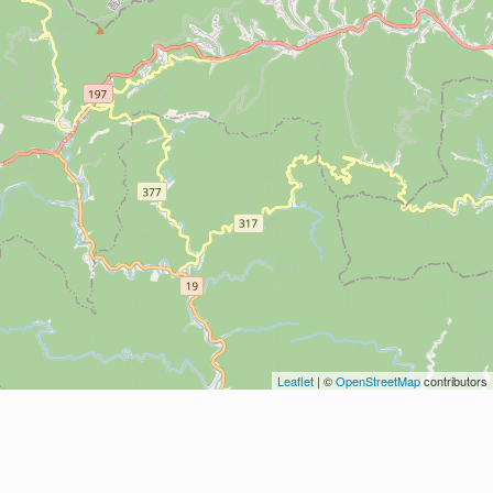
Leaflet
| ©
OpenStreetMap
contributors