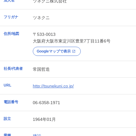
法人名
ツネクニ株式会社
フリガナ
ツネクニ
住所/地図
〒533-0013
大阪府
大阪市東淀川区
豊里7丁目11番6号
Googleマップで表示
社長/代表者
常国哲造
URL
http://tsunekuni.co.jp/
電話番号
06-6358-1971
設立
1964年01月
業種