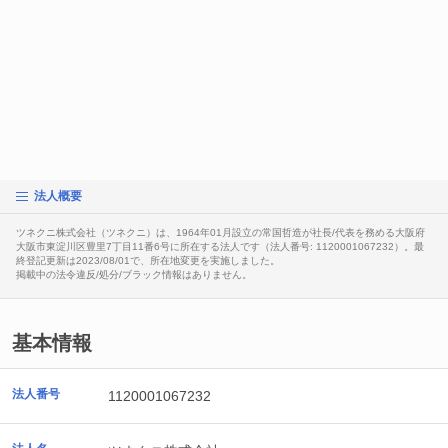
法人概要
ツネクニ株式会社（ツネクニ）は、1964年01月設立の常国哲造が社長/代表を務める大阪府
大阪市東淀川区豊里7丁目11番6号に所在する法人です（法人番号: 1120001067232）。最
終登記更新は2023/08/01で、所在地変更を実施しました。
掲載中の法令違反/処分/ブラック情報はありません。
基本情報
法人番号
1120001067232