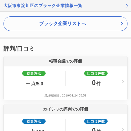
大阪市東淀川区のブラック企業情報一覧
ブラック企業リストへ
評判/口コミ
転職会議での評価
総合評点
口コミ件数
--
0
点/5.0
件
最終確認日：2019/03/24 05:53
カイシャの評判での評価
総合評点
口コミ件数
--
0