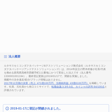
法人概要
ルネサスセミコンダクタパッケージ&テストソリューションズ株式会社（ルネサスセミコン
ダクタパッケージアンドテストソリューションズ）は、2014年設立の野木村修が社長/代表
を務める群馬県高崎市西横手町111番地にかつて実在した法人です（法人番号:
1330001001194）。最終登記更新は2019/01/17で、閉鎖を実施しました。
掲載中の法令違反/処分/ブラック情報はありません。
2017年12月期の決算（売上: 471億100万円、当期純利益: 43億6100万円）
を掲載していま
す。社員、元社員から各口コミサイトで、
転職会議 3.3/5.0点、カイシャの評判 64/100点
と
評価されています。
2019-01-17に登記が閉鎖されました。