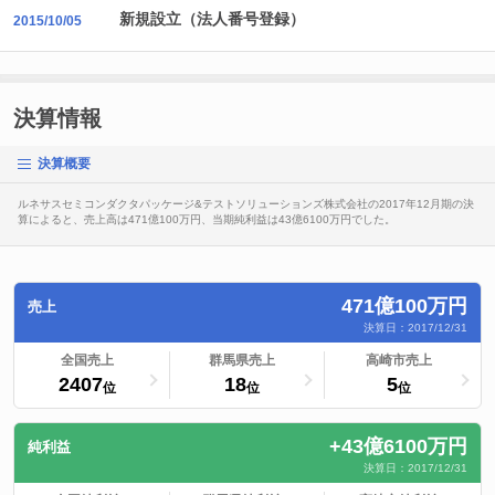
新規設立（法人番号登録）
2015/10/05
決算情報
決算概要
ルネサスセミコンダクタパッケージ&テストソリューションズ株式会社の2017年12月期の決
算によると、売上高は471億100万円、当期純利益は43億6100万円でした。
471億100万円
売上
決算日：2017/12/31
ランキングへ
全国売上
ランキングへ
群馬県売上
ランキングへ
高崎市売上
2407
18
5
位
位
位
+43億6100万円
純利益
決算日：2017/12/31