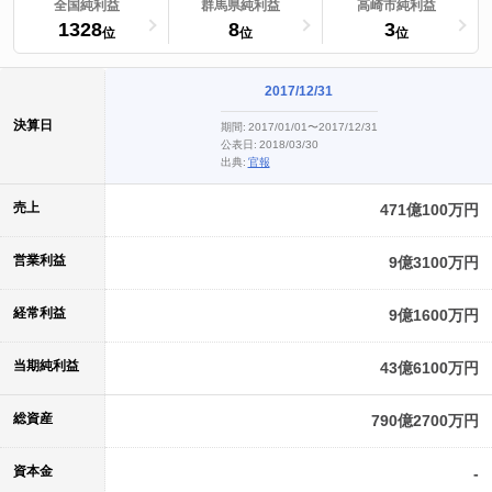
ランキングへ
全国純利益
ランキングへ
群馬県純利益
ランキングへ
高崎市純利益
1328
8
3
位
位
位
2017/12/31
決算日
期間:
2017/01/01〜2017/12/31
公表日:
2018/03/30
出典:
官報
売上
471億100万円
営業利益
9億3100万円
経常利益
9億1600万円
当期純利益
43億6100万円
総資産
790億2700万円
資本金
-