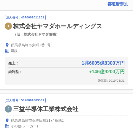
都道府県別
法人番号：4070001011201
株式会社ヤマダホールディングス
1
（旧：株式会社ヤマダ電機）
群馬県高崎市栄町1番1号
建設
1兆6005億8300万円
売上：
146億9200万円
純利益：
決算日: 2019/03/31
法人番号：5070001009541
三益半導体工業株式会社
2
群馬県高崎市保渡田町2174番地1
その他(メーカー)