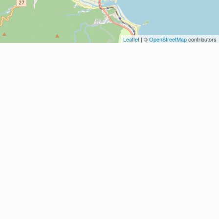
Leaflet
| ©
OpenStreetMap
contributors