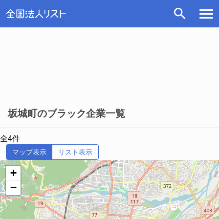
坂城町のブラック企業一覧
全4件
マップ表示
リスト表示
+
−