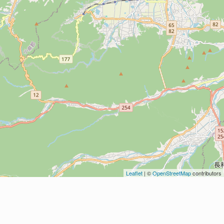
Leaflet
| ©
OpenStreetMap
contributors