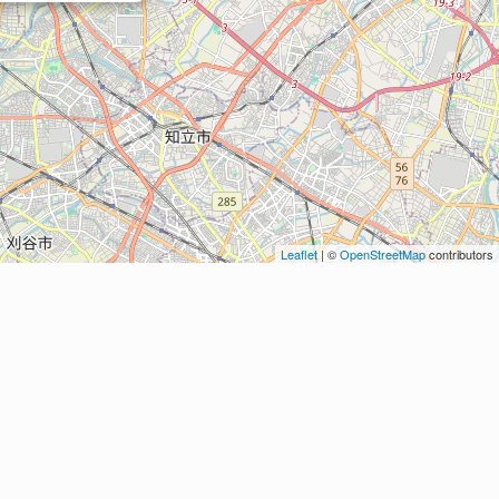
Leaflet
| ©
OpenStreetMap
contributors