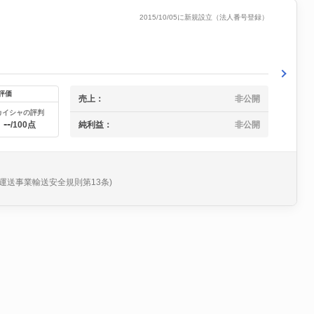
2015/10/05に新規設立（法人番号登録）
評価
売上：
非公開
カイシャの評判
--
純利益：
非公開
/100点
運送事業輸送安全規則第13条)