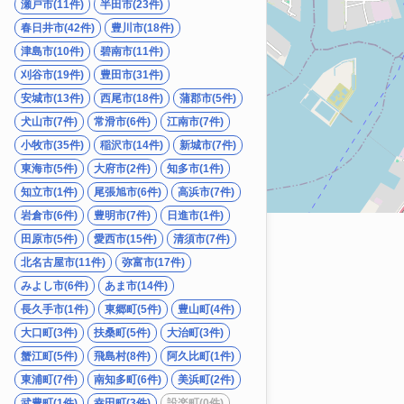
瀬戸市(11件)
半田市(23件)
春日井市(42件)
豊川市(18件)
津島市(10件)
碧南市(11件)
刈谷市(19件)
豊田市(31件)
安城市(13件)
西尾市(18件)
蒲郡市(5件)
犬山市(7件)
常滑市(6件)
江南市(7件)
小牧市(35件)
稲沢市(14件)
新城市(7件)
東海市(5件)
大府市(2件)
知多市(1件)
知立市(1件)
尾張旭市(6件)
高浜市(7件)
岩倉市(6件)
豊明市(7件)
日進市(1件)
田原市(5件)
愛西市(15件)
清須市(7件)
北名古屋市(11件)
弥富市(17件)
みよし市(6件)
あま市(14件)
長久手市(1件)
東郷町(5件)
豊山町(4件)
大口町(3件)
扶桑町(5件)
大治町(3件)
蟹江町(5件)
飛島村(8件)
阿久比町(1件)
東浦町(7件)
南知多町(6件)
美浜町(2件)
武豊町(1件)
幸田町(3件)
設楽町(0件)