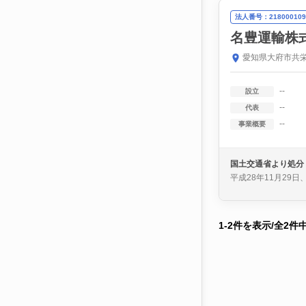
法人番号：218000109
名豊運輸株
愛知県大府市共栄
--
設立
--
代表
--
事業概要
国土交通省より処分
平成28年11月29
1-2件を表示/全2件