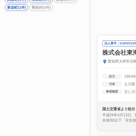
東栄町(1件)
豊根村(0件)
法人番号：618000109
株式会社東
愛知県大府市北崎
1963
設立
土川護
代表
事業概要
国土交通省より処分
平成29年4月13日
全規則(以下「安全規則