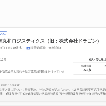
2641
海丸和ロジスティクス（旧：株式会社ドラゴン）
町3丁目310番地
陸運業(運輸・倉庫関連)
年11月
社員・元社員の
転職会議
--
/5.0点
主に大手物流企業と契約を結び営業所間輸送を行っています。バ...
(2017-10-26公表)
、監査方針に基づいて監査実施。4件の違反が認められた。 (1) 事業計画変更認可違反(
」)第3条第4項) (3) 健康状態の把握義務違反(安全規則第3条第6項) (4) 点呼の実施義