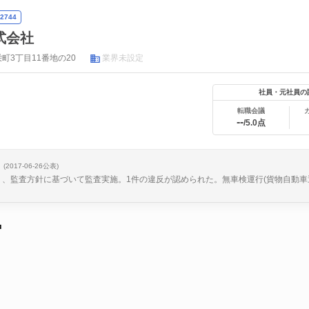
2744
式会社
町3丁目11番地の20
業界未設定
社員・元社員の
転職会議
--
/5.0点
(2017-06-26公表)
日、、監査方針に基づいて監査実施。1件の違反が認められた。無車検運行(貨物自動車
中