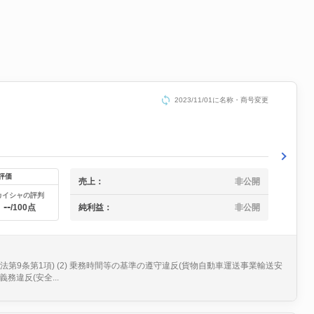
2023/11/01に名称・商号変更
評価
売上：
非公開
カイシャの評判
--
/100点
純利益：
非公開
法第9条第1項) (2) 乗務時間等の基準の遵守違反(貨物自動車運送事業輸送安
務違反(安全...