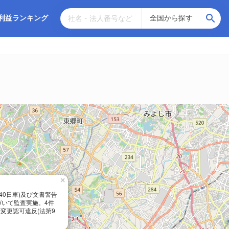
利益ランキング
×
止(40日車)及び文書警告
づいて監査実施。4件
画変更認可違反(法第9