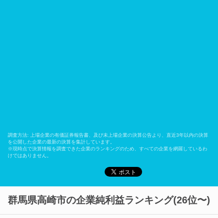
調査方法: 上場企業の有価証券報告書、及び未上場企業の決算公告より、直近3年以内の決算
を公開した企業の最新の決算を集計しています。
※現時点で決算情報を調査できた企業のランキングのため、すべての企業を網羅しているわ
けではありません。
群馬県高崎市の企業純利益ランキング(26位〜)