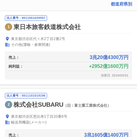
都道府県別
法人番号：9011001029597
東日本旅客鉄道株式会社
1
東京都渋谷区代々木2丁目2番2号
その他(運輸・倉庫関連)
3兆20億4300万円
売上：
2952億1600万円
純利益：
決算日: 2019/03/31
法人番号：5011101019196
株式会社SUBARU
2
（旧：富士重工業株式会社）
東京都渋谷区恵比寿1丁目20番8号
輸送用機器(メーカー)
3兆1605億1400万円
売上：