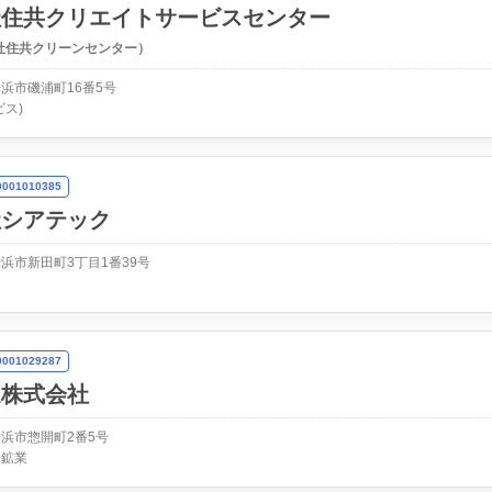
社住共クリエイトサービスセンター
社住共クリーンセンター）
浜市磯浦町16番5号
ビス)
01010385
社シアテック
浜市新田町3丁目1番39号
01029287
運株式会社
浜市惣開町2番5号
・鉱業