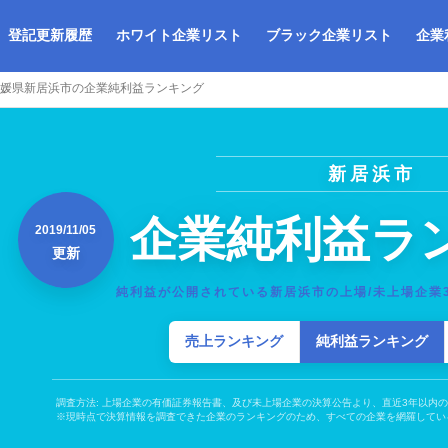
登記更新履歴
ホワイト企業リスト
ブラック企業リスト
企業
媛県新居浜市の企業純利益ランキング
新居浜市
企業純利益ラ
2019/11/05
更新
純利益が公開されている新居浜市の上場/未上場企業
売上ランキング
純利益ランキング
調査方法: 上場企業の有価証券報告書、及び未上場企業の決算公告より、直近3年以内
※現時点で決算情報を調査できた企業のランキングのため、すべての企業を網羅してい