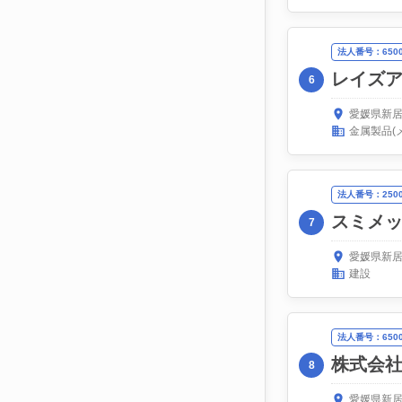
法人番号：65000
レイズ
6
愛媛県新居
金属製品(
法人番号：25000
スミメ
7
愛媛県新居
建設
法人番号：65000
株式会
8
愛媛県新居