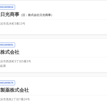
01009816
社日光商事
（旧：株式会社日光商事）
浜市高木町3番13号
01009691
流株式会社
浜市西原町3丁目5番3号
・鉱業
01009675
林製薬株式会社
浜市黒島1丁目7番24号