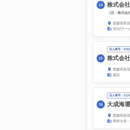
株式会
14
（旧：株式会
愛媛県新居
宿泊(サー
法人番号：95000
株式会
15
愛媛県新居
建設
法人番号：41200
大成海
16
愛媛県新居
農林水産