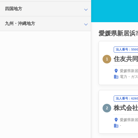
四国地方
九州・沖縄地方
愛媛県新居浜
法人番号：55000
住友共
1
愛媛県新居
電力・ガ
法人番号：62600
株式会
2
愛媛県新居
-