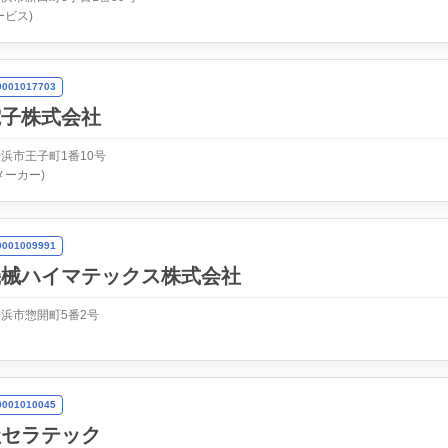
ービス)
01017703
電子株式会社
浜市王子町1番10号
メーカー)
01009991
機械ハイマテックス株式会社
浜市惣開町5番2号
01010045
社セラテック