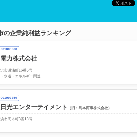
市の企業純利益ランキング
01009968
同電力株式会社
浜市磯浦町16番5号
ス・水道・エネルギー関連
01003350
社日光エンターテイメント
（旧：島本商事株式会社）
浜市高木町3番13号