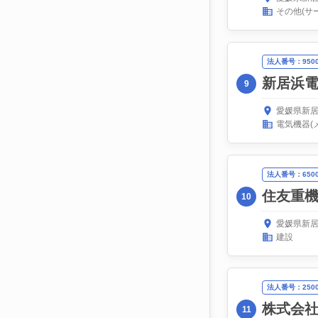
その他(サ
法人番号：95000
新居浜
9
愛媛県新居
電気機器(
法人番号：65000
住友重
10
愛媛県新居
建設
法人番号：25000
株式会
11