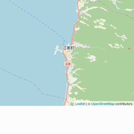
Leaflet
| ©
OpenStreetMap
contributors