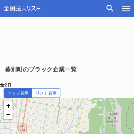
幕別町のブラック企業一覧
全2件
マップ表示
リスト表示
+
−