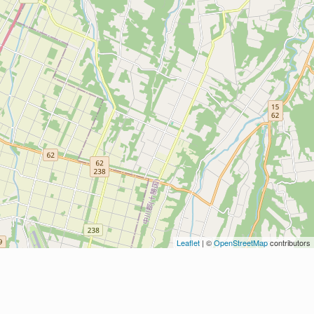
Leaflet
| ©
OpenStreetMap
contributors